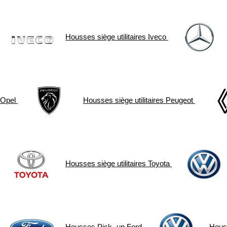
Housses siège utilitaires
Iveco
Opel
Housses siège utilitaires
Peugeot
Housses siège utilitaires
Toyota
Housses Pick- up
Ford
Hous