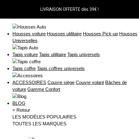
LIVRAISON OFFERTE dès 39€ !
Housses voiture
Housses utilitaire
Housses Pick-up
Housses
Universelles
Tapis voiture
Tapis utilitaire
Tapis universels
Tapis coffre
Tapis coffres universels
ACCESSOIRES
Couvre siège
Couvre volant
Bâches de
voiture
Gamme Confort
BLOG
< Retour
LES MODÈLES POPULAIRES
TOUTES LES MARQUES