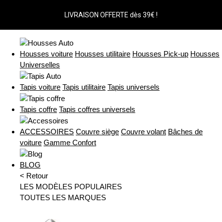
LIVRAISON OFFERTE dès 39€ !
Housses voiture
Housses utilitaire
Housses Pick-up
Housses
Universelles
Tapis voiture
Tapis utilitaire
Tapis universels
Tapis coffre
Tapis coffres universels
ACCESSOIRES
Couvre siège
Couvre volant
Bâches de
voiture
Gamme Confort
BLOG
< Retour
LES MODÈLES POPULAIRES
TOUTES LES MARQUES