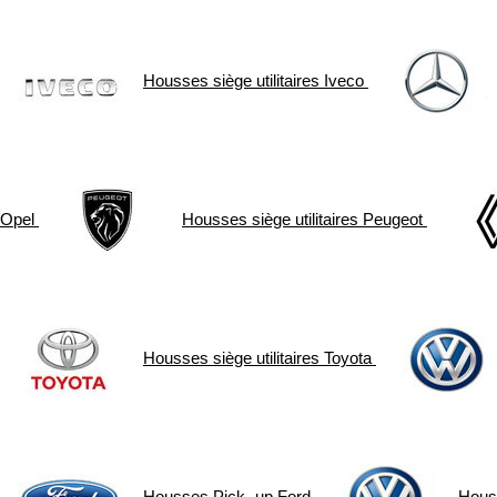
Housses siège utilitaires
Iveco
Opel
Housses siège utilitaires
Peugeot
Housses siège utilitaires
Toyota
Housses Pick- up
Ford
Hous