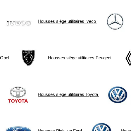
Housses siège utilitaires
Iveco
Opel
Housses siège utilitaires
Peugeot
Housses siège utilitaires
Toyota
Housses Pick- up
Ford
Hous