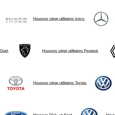
Housses siège utilitaires
Iveco
Opel
Housses siège utilitaires
Peugeot
Housses siège utilitaires
Toyota
Housses Pick- up
Ford
Hous