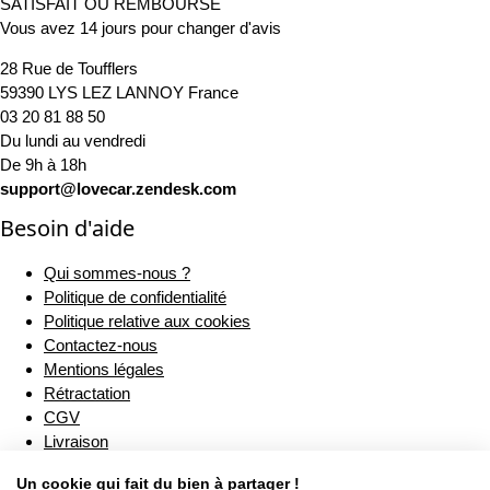
SATISFAIT OU REMBOURSÉ
Vous avez 14 jours pour changer d'avis
28 Rue de Toufflers
59390 LYS LEZ LANNOY France
03 20 81 88 50
Du lundi au vendredi
De 9h à 18h
support@lovecar.zendesk.com
Besoin d'aide
Qui sommes-nous ?
Politique de confidentialité
Politique relative aux cookies
Contactez-nous
Mentions légales
Rétractation
CGV
Livraison
Nos engagements
Un cookie qui fait du bien à partager !
Règlement sur la sécurité générale des produits (RSGP)