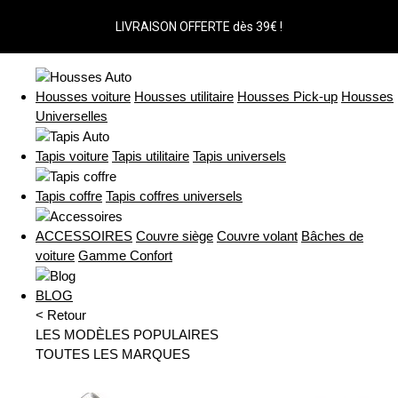
LIVRAISON OFFERTE dès 39€ !
Housses voiture
Housses utilitaire
Housses Pick-up
Housses
Universelles
Tapis voiture
Tapis utilitaire
Tapis universels
Tapis coffre
Tapis coffres universels
ACCESSOIRES
Couvre siège
Couvre volant
Bâches de
voiture
Gamme Confort
BLOG
< Retour
LES MODÈLES POPULAIRES
TOUTES LES MARQUES