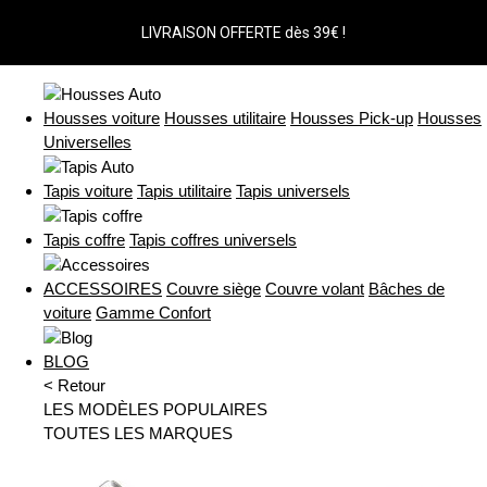
LIVRAISON OFFERTE dès 39€ !
Housses voiture
Housses utilitaire
Housses Pick-up
Housses
Universelles
Tapis voiture
Tapis utilitaire
Tapis universels
Tapis coffre
Tapis coffres universels
ACCESSOIRES
Couvre siège
Couvre volant
Bâches de
voiture
Gamme Confort
BLOG
< Retour
LES MODÈLES POPULAIRES
TOUTES LES MARQUES