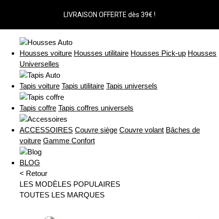
LIVRAISON OFFERTE dès 39€ !
Housses voiture
Housses utilitaire
Housses Pick-up
Housses
Universelles
Tapis voiture
Tapis utilitaire
Tapis universels
Tapis coffre
Tapis coffres universels
ACCESSOIRES
Couvre siège
Couvre volant
Bâches de
voiture
Gamme Confort
BLOG
< Retour
LES MODÈLES POPULAIRES
TOUTES LES MARQUES