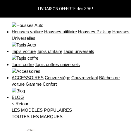
LIVRAISON OFFERTE dès 39€ !
Housses voiture
Housses utilitaire
Housses Pick-up
Housses
Universelles
Tapis voiture
Tapis utilitaire
Tapis universels
Tapis coffre
Tapis coffres universels
ACCESSOIRES
Couvre siège
Couvre volant
Bâches de
voiture
Gamme Confort
BLOG
< Retour
LES MODÈLES POPULAIRES
TOUTES LES MARQUES