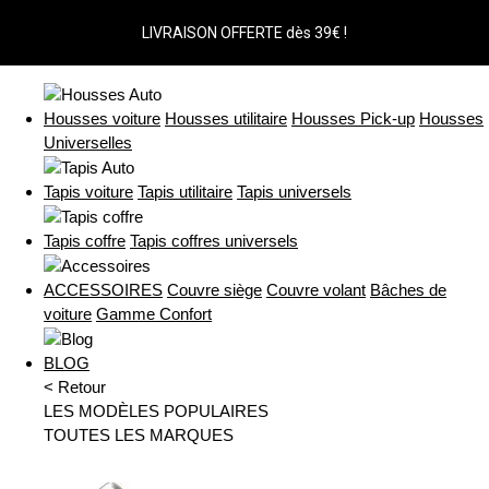
LIVRAISON OFFERTE dès 39€ !
Housses voiture
Housses utilitaire
Housses Pick-up
Housses
Universelles
Tapis voiture
Tapis utilitaire
Tapis universels
Tapis coffre
Tapis coffres universels
ACCESSOIRES
Couvre siège
Couvre volant
Bâches de
voiture
Gamme Confort
BLOG
< Retour
LES MODÈLES POPULAIRES
TOUTES LES MARQUES