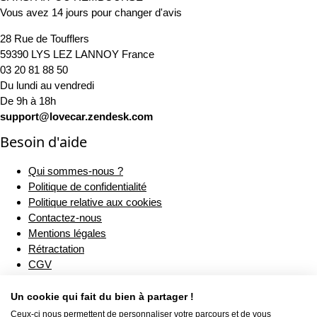
Vous avez 14 jours pour changer d'avis
28 Rue de Toufflers
59390 LYS LEZ LANNOY France
03 20 81 88 50
Du lundi au vendredi
De 9h à 18h
support@lovecar.zendesk.com
Besoin d'aide
Qui sommes-nous ?
Politique de confidentialité
Politique relative aux cookies
Contactez-nous
Mentions légales
Rétractation
CGV
Livraison
Nos engagements
Un cookie qui fait du bien à partager !
Règlement sur la sécurité générale des produits (RSGP)
Ceux-ci nous permettent de personnaliser votre parcours et de vous