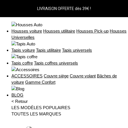
LIVRAISON OFFERTE dès 39€ !
Housses voiture
Housses utilitaire
Housses Pick-up
Housses
Universelles
Tapis voiture
Tapis utilitaire
Tapis universels
Tapis coffre
Tapis coffres universels
ACCESSOIRES
Couvre siège
Couvre volant
Bâches de
voiture
Gamme Confort
BLOG
< Retour
LES MODÈLES POPULAIRES
TOUTES LES MARQUES