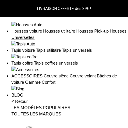
LIVRAISON OFFERTE dès 39€ !
Housses voiture
Housses utilitaire
Housses Pick-up
Housses
Universelles
Tapis voiture
Tapis utilitaire
Tapis universels
Tapis coffre
Tapis coffres universels
ACCESSOIRES
Couvre siège
Couvre volant
Bâches de
voiture
Gamme Confort
BLOG
< Retour
LES MODÈLES POPULAIRES
TOUTES LES MARQUES