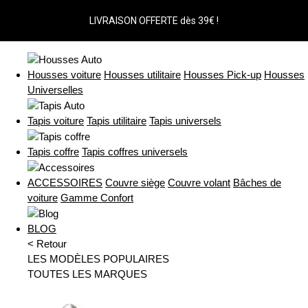
LIVRAISON OFFERTE dès 39€ !
Housses voiture
Housses utilitaire
Housses Pick-up
Housses
Universelles
Tapis voiture
Tapis utilitaire
Tapis universels
Tapis coffre
Tapis coffres universels
ACCESSOIRES
Couvre siège
Couvre volant
Bâches de
voiture
Gamme Confort
BLOG
< Retour
LES MODÈLES POPULAIRES
TOUTES LES MARQUES