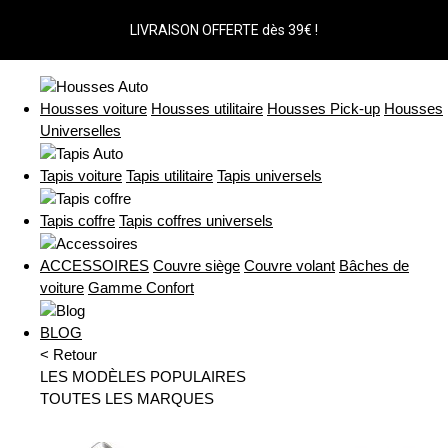
LIVRAISON OFFERTE dès 39€ !
Housses voiture
Housses utilitaire
Housses Pick-up
Housses
Universelles
Tapis voiture
Tapis utilitaire
Tapis universels
Tapis coffre
Tapis coffres universels
ACCESSOIRES
Couvre siège
Couvre volant
Bâches de
voiture
Gamme Confort
BLOG
< Retour
LES MODÈLES POPULAIRES
TOUTES LES MARQUES