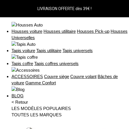
LIVRAISON OFFERTE dès 39€ !
Housses voiture
Housses utilitaire
Housses Pick-up
Housses
Universelles
Tapis voiture
Tapis utilitaire
Tapis universels
Tapis coffre
Tapis coffres universels
ACCESSOIRES
Couvre siège
Couvre volant
Bâches de
voiture
Gamme Confort
BLOG
< Retour
LES MODÈLES POPULAIRES
TOUTES LES MARQUES