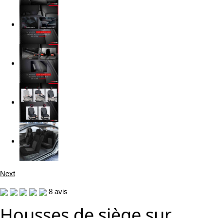
Next
8
avis
Housses de siège sur