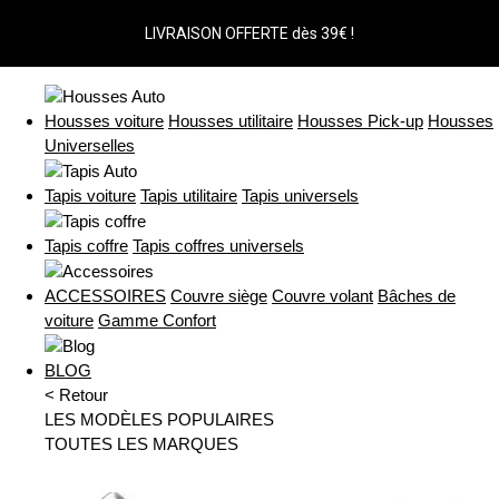
LIVRAISON OFFERTE dès 39€ !
Housses voiture
Housses utilitaire
Housses Pick-up
Housses
Universelles
Tapis voiture
Tapis utilitaire
Tapis universels
Tapis coffre
Tapis coffres universels
ACCESSOIRES
Couvre siège
Couvre volant
Bâches de
voiture
Gamme Confort
BLOG
< Retour
LES MODÈLES POPULAIRES
TOUTES LES MARQUES