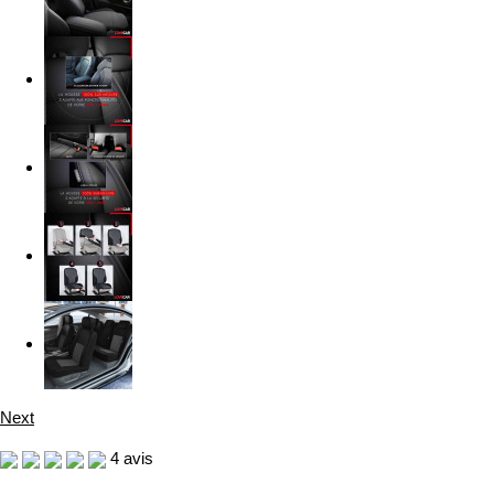
Next
4
avis