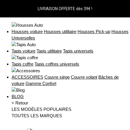
LIVRAISON OFFERTE dès 39€ !
Housses voiture
Housses utilitaire
Housses Pick-up
Housses
Universelles
Tapis voiture
Tapis utilitaire
Tapis universels
Tapis coffre
Tapis coffres universels
ACCESSOIRES
Couvre siège
Couvre volant
Bâches de
voiture
Gamme Confort
BLOG
< Retour
LES MODÈLES POPULAIRES
TOUTES LES MARQUES