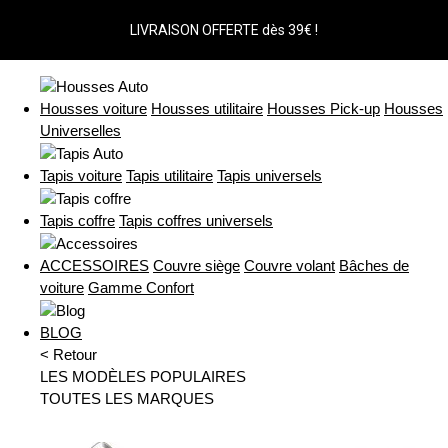
LIVRAISON OFFERTE dès 39€ !
Housses voiture
Housses utilitaire
Housses Pick-up
Housses
Universelles
Tapis voiture
Tapis utilitaire
Tapis universels
Tapis coffre
Tapis coffres universels
ACCESSOIRES
Couvre siège
Couvre volant
Bâches de
voiture
Gamme Confort
BLOG
< Retour
LES MODÈLES POPULAIRES
TOUTES LES MARQUES