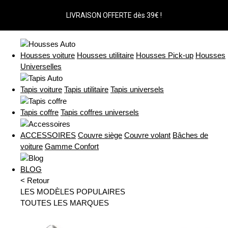
LIVRAISON OFFERTE dès 39€ !
Housses voiture
Housses utilitaire
Housses Pick-up
Housses
Universelles
Tapis voiture
Tapis utilitaire
Tapis universels
Tapis coffre
Tapis coffres universels
ACCESSOIRES
Couvre siège
Couvre volant
Bâches de
voiture
Gamme Confort
BLOG
< Retour
LES MODÈLES POPULAIRES
TOUTES LES MARQUES