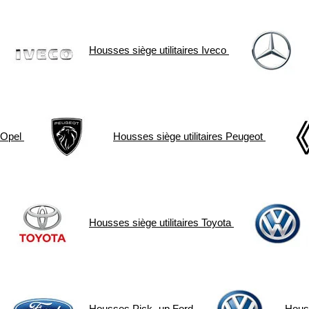
Housses siège utilitaires
Iveco
Opel
Housses siège utilitaires
Peugeot
Housses siège utilitaires
Toyota
Housses Pick- up
Ford
Hous